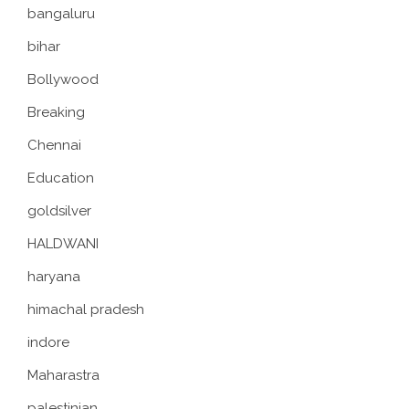
bangaluru
bihar
Bollywood
Breaking
Chennai
Education
goldsilver
HALDWANI
haryana
himachal pradesh
indore
Maharastra
palestinian