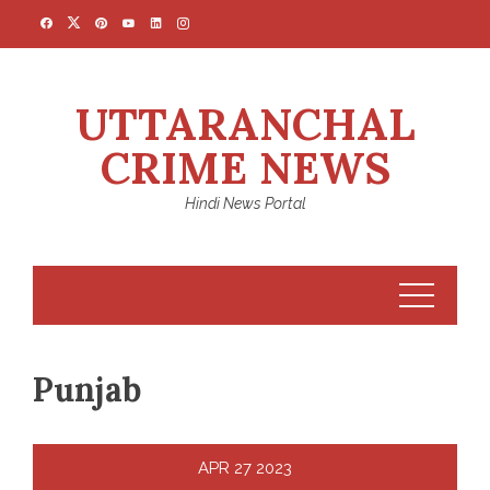
Skip
to
content
UTTARANCHAL
CRIME NEWS
Hindi News Portal
Punjab
APR
27
2023