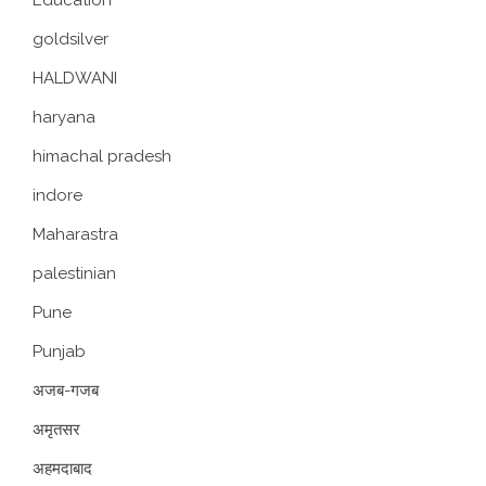
Education
goldsilver
HALDWANI
haryana
himachal pradesh
indore
Maharastra
palestinian
Pune
Punjab
अजब-गजब
अमृतसर
अहमदाबाद