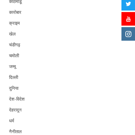
काठमांडू
कारोबार
क्राइम
खेल
चंडीगढ़
चमोली
जम्मू
दिल्ली
दुनिया
देश-विदेश
देहरादून
धर्म
नैनीताल