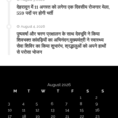
​देहरादून में 11 अगस्त को लगेगा एक दिवसीय रोजगार मेला,
559 पदों पर होगी भर्ती
August 4, 2026
पुष्पवर्षा और चरण प्रक्षालन के साथ देवभूमि ने किया
शिवभक्त कांवड़ियों का अभिनंदन,मुख्यमंत्री ने स्वास्थ्य
सेवा शिविर का किया शुभारंभ, श्रद्धालुओं को अपने हाथों
से परोसा भोजन
August 2026
M
T
W
T
F
S
S
1
2
3
4
5
6
7
8
9
10
11
12
13
14
15
16
17
18
19
20
21
22
23