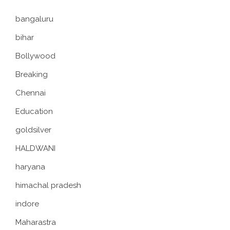
bangaluru
bihar
Bollywood
Breaking
Chennai
Education
goldsilver
HALDWANI
haryana
himachal pradesh
indore
Maharastra