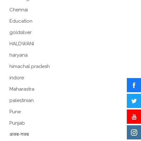
Chennai
Education
goldsilver
HALDWANI
haryana
himachal pradesh
indore
Maharastra
palestinian
Pune
Punjab
अजब-गजब