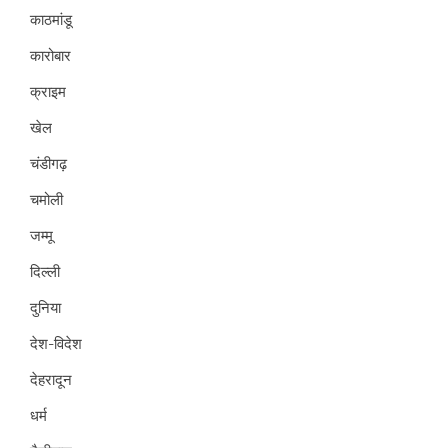
काठमांडू
कारोबार
क्राइम
खेल
चंडीगढ़
चमोली
जम्मू
दिल्ली
दुनिया
देश-विदेश
देहरादून
धर्म