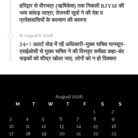
​हरिद्वार से वीरभद्र (ऋषिकेश) तक निकली BJYM की
भव्य कांवड़ यात्रा; तेजस्वी सूर्या ने की देश व
प्रदेशवासियों के कल्याण की कामना
August 6, 2026
24×7 अलर्ट मोड में रहें अधिकारी-मुख्य सचिव मानसून-
एसईओसी से मुख्य सचिव ने की विस्तृत समीक्षा कहा-बंद
सड़कों को शीघ्र खोला जाए, लोगों को न हो दिक्कत
August 2026
M
T
W
T
F
S
S
1
2
3
4
5
6
7
8
9
10
11
12
13
14
15
16
17
18
19
20
21
22
23