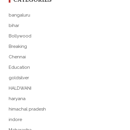
bangaluru
bihar
Bollywood
Breaking
Chennai
Education
goldsilver
HALDWANI
haryana
himachal pradesh
indore
Maharastra