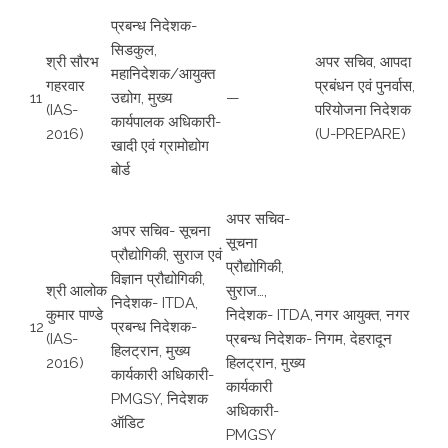
प्रबन्ध निदेशक-
सिडकुल,
श्री सौरभ
अपर सचिव, आपदा
महानिदेशक/आयुक्त
गहरवार
प्रबंधन एवं पुनर्वास,
11
उद्योग, मुख्य
—
(IAS-
परियोजना निदेशक
कार्यपालक अधिकारी-
2016)
(U-PREPARE)
खादी एवं ग्रामोद्योग
बोर्ड
अपर सचिव-
अपर सचिव- सूचना
सूचना
प्रौद्योगिकी, सुराज एवं
प्रौद्योगिकी,
विज्ञान प्रौद्योगिकी,
श्री आलोक
सुराज…,
निदेशक- ITDA,
कुमार पाण्डे
निदेशक- ITDA,
नगर आयुक्त, नगर
12
प्रबन्ध निदेशक-
(IAS-
प्रबन्ध निदेशक-
निगम, देहरादून
हिलट्रान, मुख्य
2016)
हिलट्रान, मुख्य
कार्यकारी अधिकारी-
कार्यकारी
PMGSY, निदेशक
अधिकारी-
ऑडिट
PMGSY