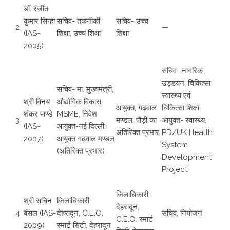
डॉ. रंजीत
कुमार सिन्हा
सचिव- तकनीकी
सचिव- उच्च
2
—
(IAS-
शिक्षा, उच्च शिक्षा
शिक्षा
2005)
सचिव- नागरिक
उड्डयन, चिकित्सा
सचिव- मा. मुख्यमंत्री,
स्वास्थ्य एवं
श्री विनय
औद्योगिक विकास,
आयुक्त, गढ़वाल
चिकित्सा शिक्षा,
शंकर पाण्डे
MSME, निवेश
3
मण्डल, पौड़ी का
आयुक्त- स्वास्थ्य,
(IAS-
आयुक्त-नई दिल्ली,
अतिरिक्त प्रभार
PD/UK Health
2007)
आयुक्त गढ़वाल मण्डल
System
(अतिरिक्त प्रभार)
Development
Project
जिलाधिकारी-
श्री सचिन
जिलाधिकारी-
देहरादून,
4
बंसल (IAS-
देहरादून, C.E.O.
सचिव, नियोजन
C.E.O. स्मार्ट
2009)
स्मार्ट सिटी, देहरादून