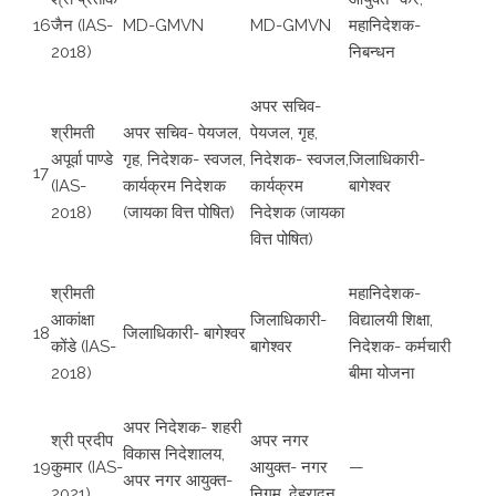
16
जैन (IAS-
MD-GMVN
MD-GMVN
महानिदेशक-
2018)
निबन्धन
अपर सचिव-
श्रीमती
अपर सचिव- पेयजल,
पेयजल, गृह,
अपूर्वा पाण्डे
गृह, निदेशक- स्वजल,
निदेशक- स्वजल,
जिलाधिकारी-
17
(IAS-
कार्यक्रम निदेशक
कार्यक्रम
बागेश्वर
2018)
(जायका वित्त पोषित)
निदेशक (जायका
वित्त पोषित)
श्रीमती
महानिदेशक-
आकांक्षा
जिलाधिकारी-
विद्यालयी शिक्षा,
18
जिलाधिकारी- बागेश्वर
कोंडे (IAS-
बागेश्वर
निदेशक- कर्मचारी
2018)
बीमा योजना
अपर निदेशक- शहरी
श्री प्रदीप
अपर नगर
विकास निदेशालय,
19
कुमार (IAS-
आयुक्त- नगर
—
अपर नगर आयुक्त-
2021)
निगम, देहरादून