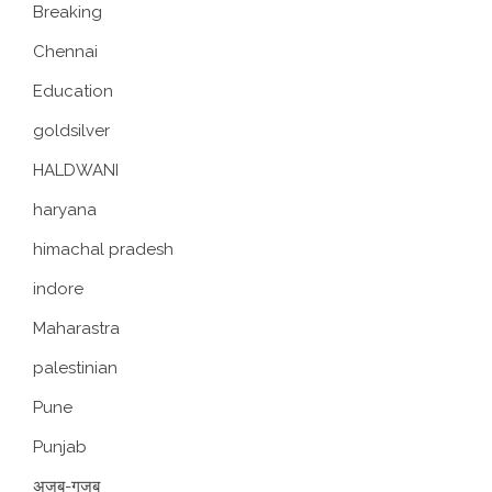
Breaking
Chennai
Education
goldsilver
HALDWANI
haryana
himachal pradesh
indore
Maharastra
palestinian
Pune
Punjab
अजब-गजब