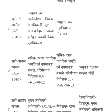
सिटी, देहरादून
आयुक्त- कर,
श्रीमती
महानिदेशक- निबन्धन,
आयुक्त- कर,
सोनिका
मेलाधिकारी- कुम्भ
5
महानिदेशक-
—
(IAS-
मेला हरिद्वार, उपाध्यक्ष-
निबन्धन
2010)
हरिद्वार-रुड़की विकास
प्राधिकरण
सचिव- खाद्य,
सचिव- खाद्य, नागरिक
श्री आनन्द
नागरिक आपूर्ति
आपूर्ति एवं उपभोक्ता
स्वरूप
एवं उपभोक्ता
आयुक्त, गढ़वाल
6
मामले, परियोजना
(IAS-
मामले, परियोजना
मण्डल, पौड़ी
निदेशक (U-
2010)
निदेशक (U-
PREPARE)
PREPARE)
जिलाधिकारी-
श्री आशीष
मुख्य कार्यकारी
देहरादून, मुख्य
चौहान
अधिकारी- UCADA,
निदेशक- खेल,
7
कार्यकारी अधिकारी