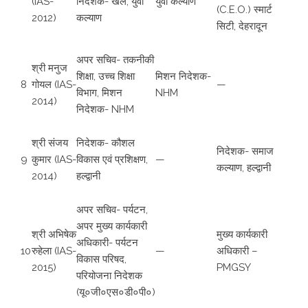
(IAS-
निदेशक- खेल, युवा
युवा कल्याण
(C.E.O.) स्मार्ट
2012)
कल्याण
सिटी, देहरादून
अपर सचिव- तकनीकी
श्री मनुज
शिक्षा, उच्च शिक्षा
मिशन निदेशक-
8
गोयल (IAS-
—
विभाग, मिशन
NHM
2014)
निदेशक- NHM
श्री संजय
निदेशक- कौशल
निदेशक- समाज
9
कुमार (IAS-
विकास एवं प्रशिक्षण,
—
कल्याण, हल्द्वानी
2014)
हल्द्वानी
अपर सचिव- पर्यटन,
अपर मुख्य कार्यकारी
श्री अभिषेक
मुख्य कार्यकारी
अधिकारी- पर्यटन
10
रुहेला (IAS-
—
अधिकारी –
विकास परिषद,
2015)
PMGSY
परियोजना निदेशक
(यू०जी०एस०डी०पी०)