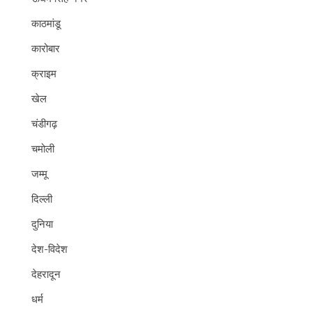
काठमांडू
कारोबार
क्राइम
खेल
चंडीगढ़
चमोली
जम्मू
दिल्ली
दुनिया
देश-विदेश
देहरादून
धर्म