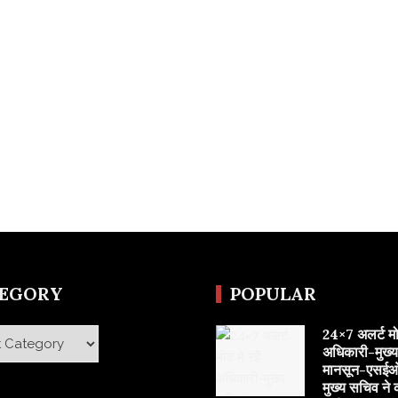
TEGORY
POPULAR
24×7 अलर्ट मोड 
y
अधिकारी-मुख्
मानसून-एसईओ
मुख्य सचिव ने 