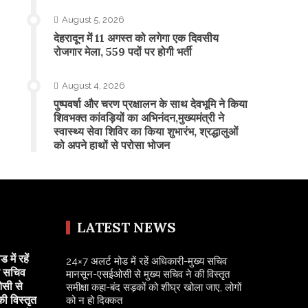
August 5, 2026
​देहरादून में 11 अगस्त को लगेगा एक दिवसीय
रोजगार मेला, 559 पदों पर होगी भर्ती
August 4, 2026
पुष्पवर्षा और चरण प्रक्षालन के साथ देवभूमि ने किया
शिवभक्त कांवड़ियों का अभिनंदन,मुख्यमंत्री ने
स्वास्थ्य सेवा शिविर का किया शुभारंभ, श्रद्धालुओं
को अपने हाथों से परोसा भोजन
LATEST NEWS
में रहें
24×7 अलर्ट मोड में रहें अधिकारी-मुख्य सचिव
य सचिव
मानसून-एसईओसी से मुख्य सचिव ने की विस्तृत
सी से
समीक्षा कहा-बंद सड़कों को शीघ्र खोला जाए, लोगों
की विस्तृत
को न हो दिक्कत