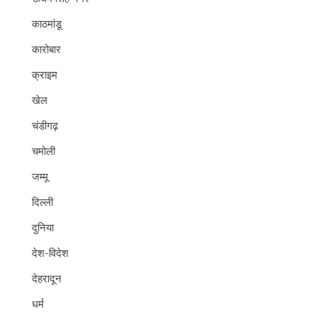
काठमांडू
कारोबार
क्राइम
खेल
चंडीगढ़
चमोली
जम्मू
दिल्ली
दुनिया
देश-विदेश
देहरादून
धर्म