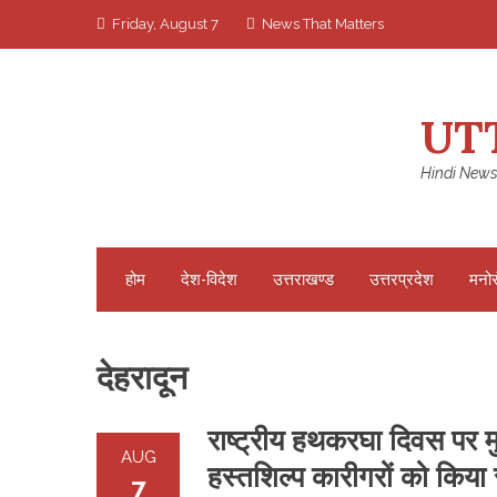
Skip
Friday, August 7
News That Matters
to
content
UT
Hindi News
होम
देश-विदेश
उत्तराखण्ड
उत्तरप्रदेश
मनो
देहरादून
राष्ट्रीय हथकरघा दिवस पर मुख
AUG
हस्तशिल्प कारीगरों को किया 
7