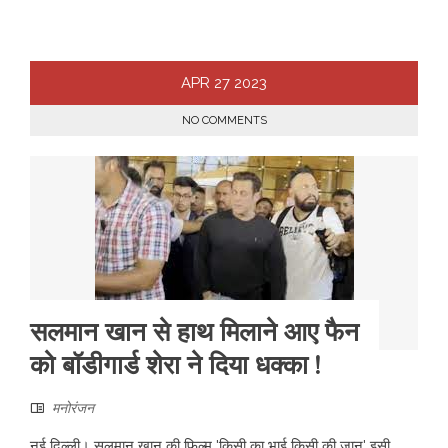
APR
27
2023
NO COMMENTS
सलमान खान से हाथ मिलाने आए फैन
को बॉडीगार्ड शेरा ने दिया धक्का !
मनोरंजन
नई दिल्ली। सलमान खान की फिल्म 'किसी का भाई किसी की जान' इसी