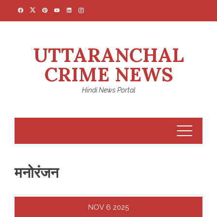
Skip
to
content
UTTARANCHAL
CRIME NEWS
Hindi News Portal
मनोरंजन
NOV
6
2025