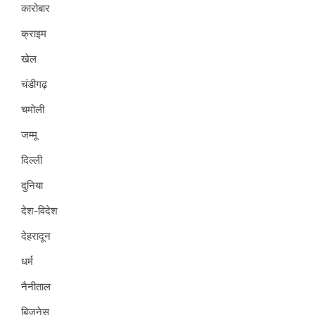
कारोबार
क्राइम
खेल
चंडीगढ़
चमोली
जम्मू
दिल्ली
दुनिया
देश-विदेश
देहरादून
धर्म
नैनीताल
बिजनेस