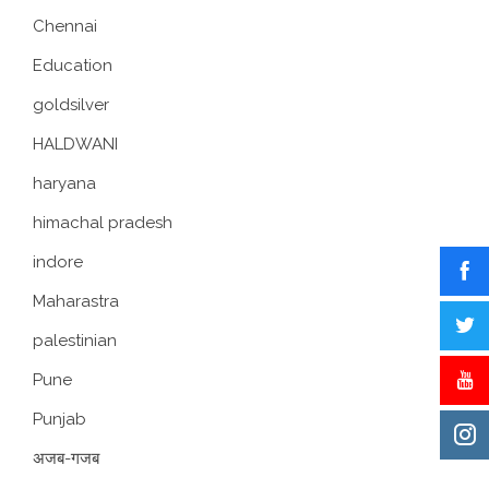
Chennai
Education
goldsilver
HALDWANI
haryana
himachal pradesh
indore
Maharastra
palestinian
Pune
Punjab
अजब-गजब