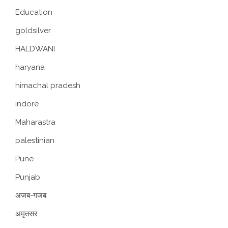
Education
goldsilver
HALDWANI
haryana
himachal pradesh
indore
Maharastra
palestinian
Pune
Punjab
अजब-गजब
अमृतसर