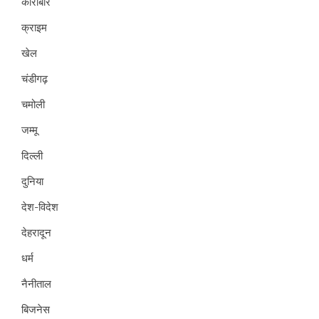
कारोबार
क्राइम
खेल
चंडीगढ़
चमोली
जम्मू
दिल्ली
दुनिया
देश-विदेश
देहरादून
धर्म
नैनीताल
बिजनेस