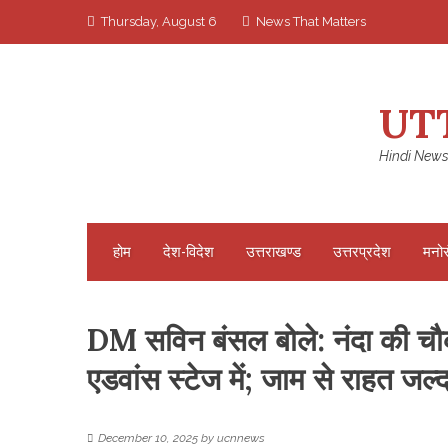
Skip
Thursday, August 6
News That Matters
to
content
UT
Hindi News
होम
देश-विदेश
उत्तराखण्ड
उत्तरप्रदेश
मनो
DM सविन बंसल बोले: नंदा की चौकी 
एडवांस स्टेज में; जाम से राहत जल्
December 10, 2025
by
ucnnews