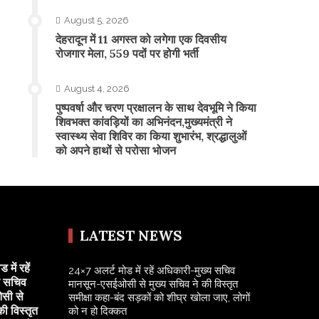
August 5, 2026
​देहरादून में 11 अगस्त को लगेगा एक दिवसीय
रोजगार मेला, 559 पदों पर होगी भर्ती
August 4, 2026
पुष्पवर्षा और चरण प्रक्षालन के साथ देवभूमि ने किया
शिवभक्त कांवड़ियों का अभिनंदन,मुख्यमंत्री ने
स्वास्थ्य सेवा शिविर का किया शुभारंभ, श्रद्धालुओं
को अपने हाथों से परोसा भोजन
LATEST NEWS
में रहें
24×7 अलर्ट मोड में रहें अधिकारी-मुख्य सचिव
य सचिव
मानसून-एसईओसी से मुख्य सचिव ने की विस्तृत
सी से
समीक्षा कहा-बंद सड़कों को शीघ्र खोला जाए, लोगों
की विस्तृत
को न हो दिक्कत