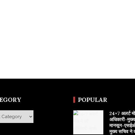
TEGORY
POPULAR
24×7 अलर्ट मोड 
y
अधिकारी-मुख्
मानसून-एसईओ
मुख्य सचिव ने 