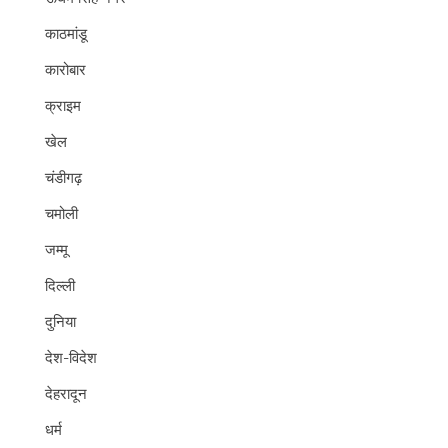
काठमांडू
कारोबार
क्राइम
खेल
चंडीगढ़
चमोली
जम्मू
दिल्ली
दुनिया
देश-विदेश
देहरादून
धर्म