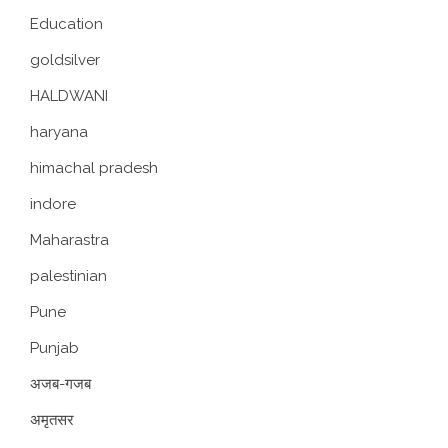
Education
goldsilver
HALDWANI
haryana
himachal pradesh
indore
Maharastra
palestinian
Pune
Punjab
अजब-गजब
अमृतसर