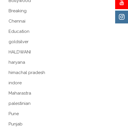
Bollywood
Breaking
Chennai
Education
goldsilver
HALDWANI
haryana
himachal pradesh
indore
Maharastra
palestinian
Pune
Punjab