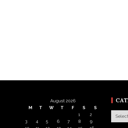
CA
August 2026
M
T
W
T
F
S
S
Categor
1
2
3
4
5
6
7
8
9