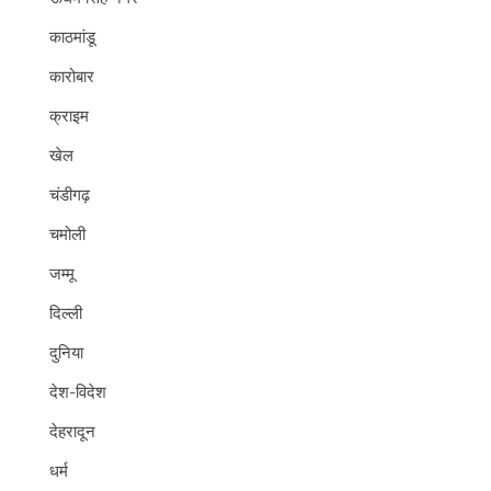
काठमांडू
कारोबार
क्राइम
खेल
चंडीगढ़
चमोली
जम्मू
दिल्ली
दुनिया
देश-विदेश
देहरादून
धर्म