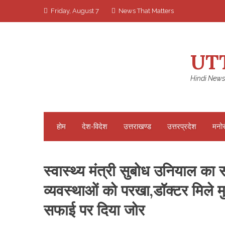
Skip
Friday, August 7
News That Matters
to
content
UT
Hindi News
होम
देश-विदेश
उत्तराखण्ड
उत्तरप्रदेश
मनो
स्वास्थ्य मंत्री सुबोध उनियाल क
व्यवस्थाओं को परखा,डॉक्टर मिले म
सफाई पर दिया जोर