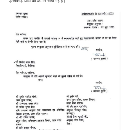
प्रतापगढ़ ज‍िले की कमान सौंपी गई हैं।