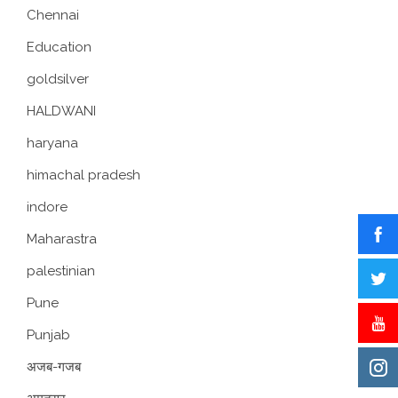
Chennai
Education
goldsilver
HALDWANI
haryana
himachal pradesh
indore
Maharastra
palestinian
Pune
Punjab
अजब-गजब