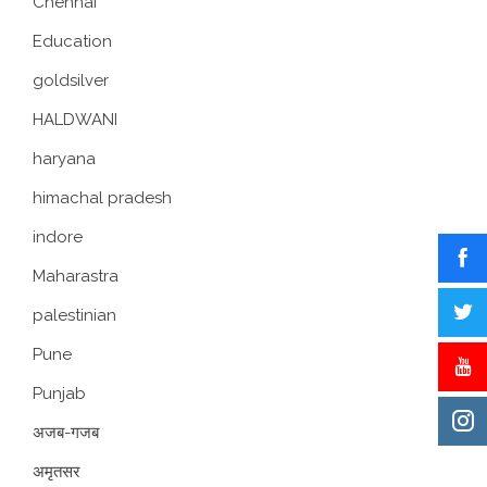
Chennai
Education
goldsilver
HALDWANI
haryana
himachal pradesh
indore
Maharastra
palestinian
Pune
Punjab
अजब-गजब
अमृतसर