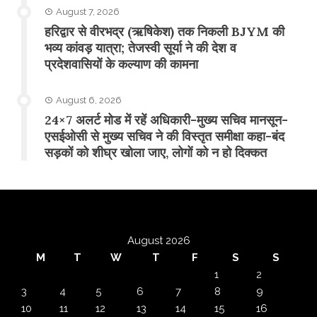
August 7, 2026
​हरिद्वार से वीरभद्र (ऋषिकेश) तक निकली BJYM की
भव्य कांवड़ यात्रा; तेजस्वी सूर्या ने की देश व
प्रदेशवासियों के कल्याण की कामना
August 6, 2026
24×7 अलर्ट मोड में रहें अधिकारी-मुख्य सचिव मानसून-
एसईओसी से मुख्य सचिव ने की विस्तृत समीक्षा कहा-बंद
सड़कों को शीघ्र खोला जाए, लोगों को न हो दिक्कत
August 2026
M
T
W
T
F
S
S
1
2
3
4
5
6
7
8
9
10
11
12
13
14
15
16