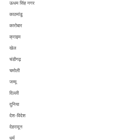
ऊधम सिंह नगर
काठमांडू
कारोबार
क्राइम
खेल
चंडीगढ़
चमोली
जम्मू
दिल्ली
दुनिया
देश-विदेश
देहरादून
धर्म