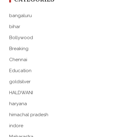
bangaluru
bihar
Bollywood
Breaking
Chennai
Education
goldsilver
HALDWANI
haryana
himachal pradesh
indore
Maharastra