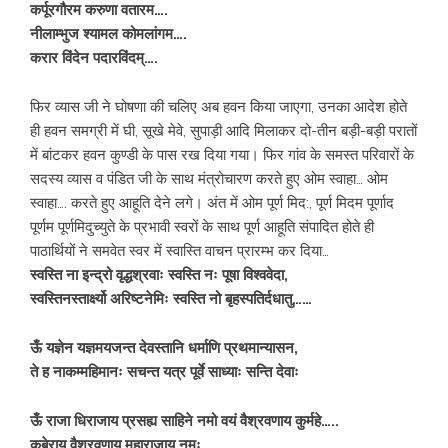
कर्पूरगौरम करुणा वतारम….
नीलाम्भुज श्यामल कोमलांगम….
करार विंदेन पदारविंदम्….
फिर व्यास जी ने घोषणा की चलिए अब हवन किया जाएगा, उनका आदेश होते
ही हवन समग्री में घी, सूखे मेवे, सुपाड़ी आदि मिलाकर दो-तीन बड़ी-बड़ी परातों
में बांटकर हवन कुण्डी के पास रख दिया गया। फिर गांव के समस्त परिवारों के
सदस्य व्यास व पंडित जी के साथ मंत्रोचारण करते हुए ओम स्वाहा… ओम
स्वाहा…. करते हुए आहूति देने लगे। अंत में ओम पूर्ण मिद:, पूर्ण मिदम पूर्णाद
पूर्णम पूर्णमिदुच्युते के प्रभावी स्वरों के साथ पूर्ण आहूति संपादित होते ही
पाठार्थियों ने समवेत स्वर में स्वास्ति वाचन प्रारम्भ कर दिया…
स्वस्ति ना इन्द्रो वृद्धश्रवाः स्वस्ति नः पूषा विश्ववेदा,
स्वस्तिनस्तार्क्ष्यो अरिष्टनेमिः स्वस्ति नो बृहस्पतिर्दधातु……
ऊँ यज्ञेन यज्ञमयजन्त देवस्तानि धर्माणि प्रथमान्यासन,
ते ह नाकम्महिमानः सचन्त यत्र पूर्वे साध्याः सन्ति देवाः
ऊँ राजा धिराजाय प्रसह्य साहिने नमो वयं वैश्रवणाय कुर्महे…..
कुबेराय वैश्रवणाय महाराजाय नमः