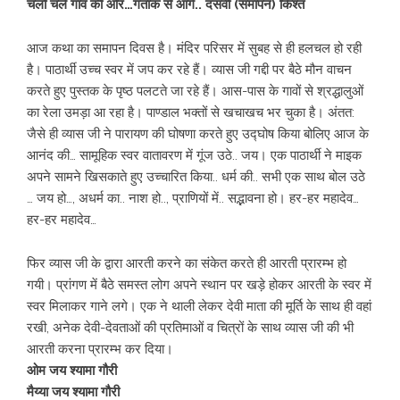
चलो चले गांव की ओर…गतांक से आगे.. दसवीं (समापन) किश्त
आज कथा का‌ समापन दिवस है। मंदिर परिसर में सुबह से ही हलचल हो रही
है। पाठार्थी उच्च स्वर में जप कर रहे हैं। व्यास जी‌ गद्दी पर बैठे मौन वाचन
करते हुए पुस्तक के पृष्ठ पलटते जा रहे हैं। आस-पास के गावों से श्रद्धालुओं
का रेला उमड़ा आ रहा है। पाण्डाल भक्तों से खचाखच भर चुका‌ है। अंतत:
जैसे ही व्यास जी ने पारायण की घोषणा करते हुए उद्घोष किया बोलिए आज के
आनंद की… सामूहिक स्वर वातावरण में गूंज उठे.. जय। एक पाठार्थी ने माइक
अपने सामने खिसकाते हुए उच्चारित किया.. धर्म की.. सभी एक साथ बोल उठे
… जय हो…, अधर्म का.. नाश हो.., प्राणियों में.. सद्भावना हो। हर-हर महादेव…
हर-हर महादेव…
फिर व्यास जी के द्वारा आरती करने का संकेत करते ही आरती प्रारम्भ‌ हो
गयी। प्रांगण में बैठे समस्त लोग अपने स्थान पर खड़े होकर आरती के स्वर में
स्वर मिलाकर गाने लगे। एक ने थाली लेकर देवी माता की मूर्ति के साथ ही वहां
रखी, अनेक देवी-देवताओं की प्रतिमाओं व चित्रों के साथ व्यास जी की भी
आरती करना‌ प्रारम्भ कर दिया।
ओम जय श्यामा गौरी
मैय्या जय श्यामा गौरी