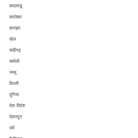
काठमांडू
कारोबार
क्राइम
खेल
चंडीगढ़
चमोली
जम्मू
दिल्ली
दुनिया
देश-विदेश
देहरादून
धर्म