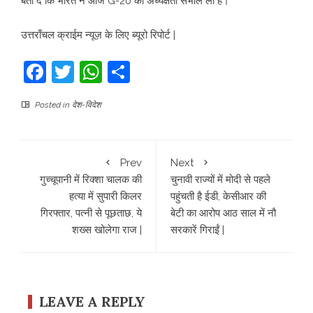
बता दें कि भारत ने आज G-20 की अध्यक्षता संभाल ली है।
उत्तराँचल क्राईम न्यूज़ के लिए ब्यूरो रिपोर्ट |
Facebook
Twitter
WhatsApp
Share
Posted in
देश-विदेश
Prev
Next
गुच्चूपानी में रिक्शा चालक की
चुनावी राज्यों में मोदी से पहले
हत्या में सुपारी किलर
पहुंचती है ईडी, केसीआर की
गिरफ्तार, पत्नी से पूछताछ, ये
बेटी का आरोप आठ साल में नौ
शख्स खोलेगा राज |
सरकारें गिराईं |
LEAVE A REPLY