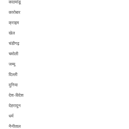
काठमांडू
कारोबार
क्राइम
खेल
चंडीगढ़
चमोली
जम्मू
दिल्ली
दुनिया
देश-विदेश
देहरादून
धर्म
नैनीताल