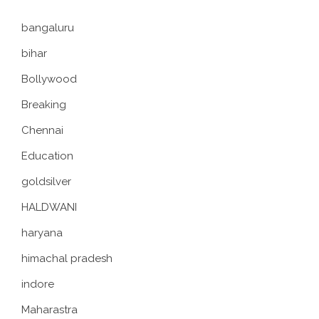
bangaluru
bihar
Bollywood
Breaking
Chennai
Education
goldsilver
HALDWANI
haryana
himachal pradesh
indore
Maharastra