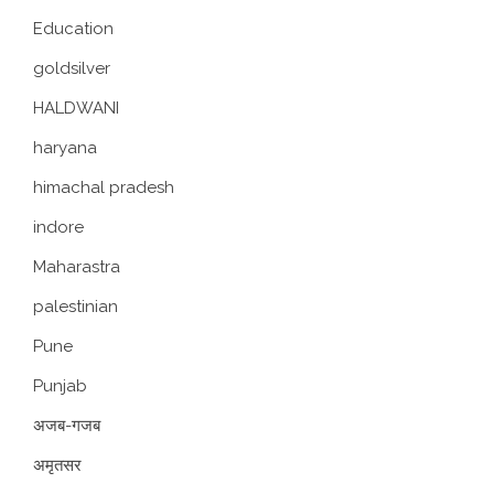
Education
goldsilver
HALDWANI
haryana
himachal pradesh
indore
Maharastra
palestinian
Pune
Punjab
अजब-गजब
अमृतसर