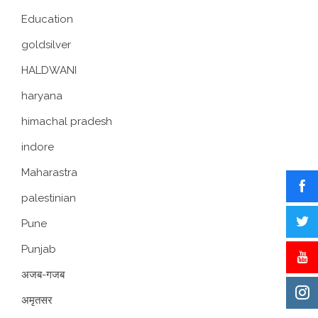
Education
goldsilver
HALDWANI
haryana
himachal pradesh
indore
Maharastra
palestinian
Pune
Punjab
अजब-गजब
अमृतसर