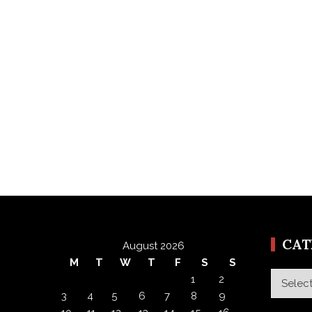
CA
August 2026
M
T
W
T
F
S
S
Categor
1
2
3
4
5
6
7
8
9