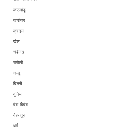
काठमांडू
कारोबार
क्राइम
खेल
चंडीगढ़
चमोली
जम्मू
दिल्ली
दुनिया
देश-विदेश
देहरादून
धर्म