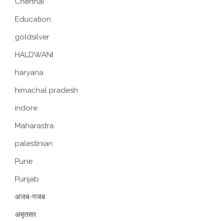
Chennai
Education
goldsilver
HALDWANI
haryana
himachal pradesh
indore
Maharastra
palestinian
Pune
Punjab
अजब-गजब
अमृतसर