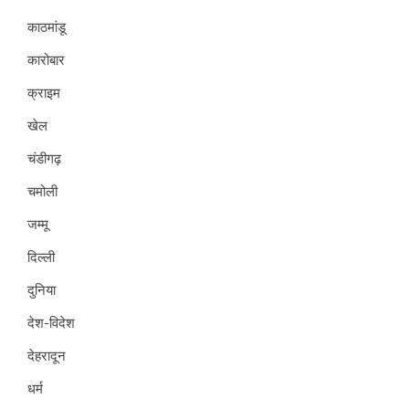
काठमांडू
कारोबार
क्राइम
खेल
चंडीगढ़
चमोली
जम्मू
दिल्ली
दुनिया
देश-विदेश
देहरादून
धर्म