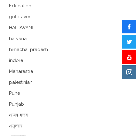
Education
goldsilver
HALDWANI
haryana
himachal pradesh
indore
Maharastra
palestinian
Pune
Punjab
अजब-गजब
अमृतसर