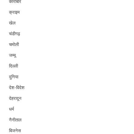
कारोबार
क्राइम
खेल
चंडीगढ़
चमोली
जम्मू
दिल्ली
दुनिया
देश-विदेश
देहरादून
धर्म
नैनीताल
बिजनेस