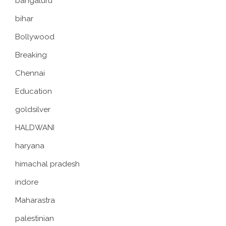
bangaluru
bihar
Bollywood
Breaking
Chennai
Education
goldsilver
HALDWANI
haryana
himachal pradesh
indore
Maharastra
palestinian