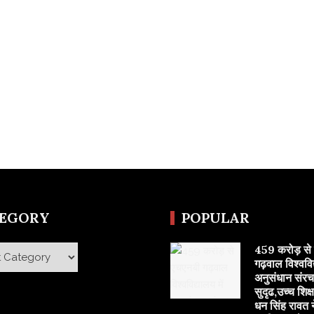
TEGORY
POPULAR
459 करोड़ से
y
गढ़वाल विश्वविद्
अनुसंधान संरच
सुदृढ,उच्च शिक्ष
धन सिंह रावत न