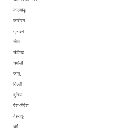
काठमांडू
कारोबार
क्राइम
खेल
चंडीगढ़
चमोली
जम्मू
दिल्ली
दुनिया
देश-विदेश
देहरादून
धर्म