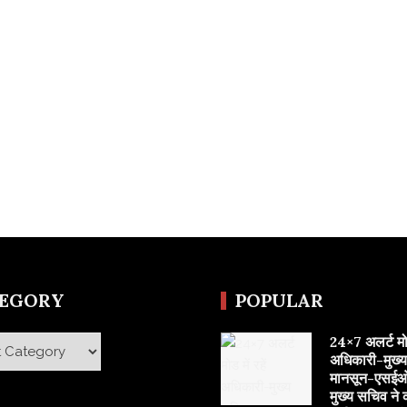
TEGORY
POPULAR
24×7 अलर्ट मोड 
y
अधिकारी-मुख्
मानसून-एसईओ
मुख्य सचिव ने 