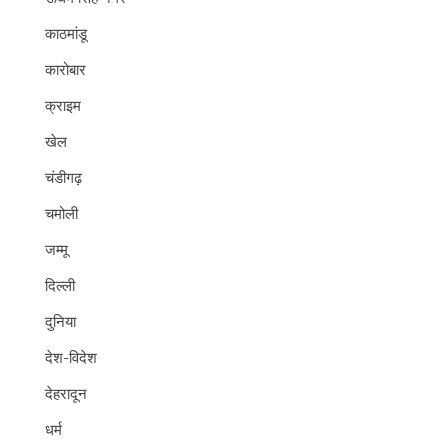
काठमांडू
कारोबार
क्राइम
खेल
चंडीगढ़
चमोली
जम्मू
दिल्ली
दुनिया
देश-विदेश
देहरादून
धर्म