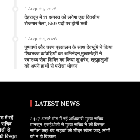
August 5, 2026
​देहरादून में 11 अगस्त को लगेगा एक दिवसीय
रोजगार मेला, 559 पदों पर होगी भर्ती
August 4, 2026
पुष्पवर्षा और चरण प्रक्षालन के साथ देवभूमि ने किया
शिवभक्त कांवड़ियों का अभिनंदन,मुख्यमंत्री ने
स्वास्थ्य सेवा शिविर का किया शुभारंभ, श्रद्धालुओं
को अपने हाथों से परोसा भोजन
LATEST NEWS
में रहें
24×7 अलर्ट मोड में रहें अधिकारी-मुख्य सचिव
य सचिव
मानसून-एसईओसी से मुख्य सचिव ने की विस्तृत
सी से
समीक्षा कहा-बंद सड़कों को शीघ्र खोला जाए, लोगों
की विस्तृत
को न हो दिक्कत