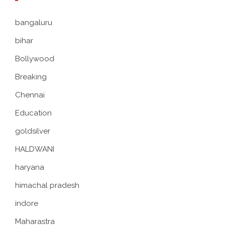
bangaluru
bihar
Bollywood
Breaking
Chennai
Education
goldsilver
HALDWANI
haryana
himachal pradesh
indore
Maharastra