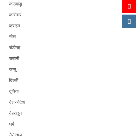
काठमांडू
कारोबार
क्राइम
खेल
चंडीगढ़
चमोली
जम्मू
दिल्ली
दुनिया
देश-विदेश
देहरादून
धर्म
नैनीताल