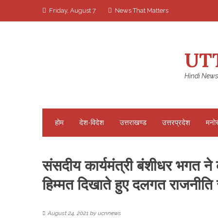
Skip
Friday, August 7
News That Matters
to
content
UT
Hindi News
होम
देश-विदेश
उत्तराखण्ड
उत्तरप्रदेश
मनो
संसदीय कार्यमंत्री बंशीधर भगत ने 
हिम्मत दिखाते हुए दलगत राजनीत
August 24, 2021
by
ucnnews