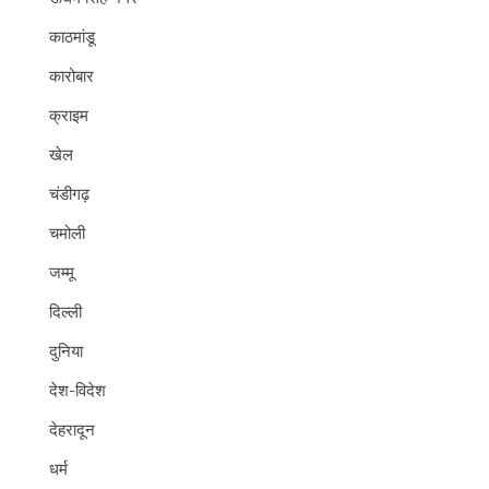
काठमांडू
कारोबार
क्राइम
खेल
चंडीगढ़
चमोली
जम्मू
दिल्ली
दुनिया
देश-विदेश
देहरादून
धर्म