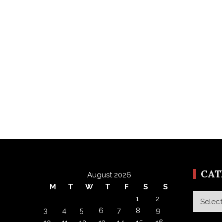
CA
August 2026
M
T
W
T
F
S
S
Categor
1
2
3
4
5
6
7
8
9