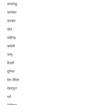
काठमांडू
कारोबार
क्राइम
खेल
चंडीगढ़
चमोली
जम्मू
दिल्ली
दुनिया
देश-विदेश
देहरादून
धर्म