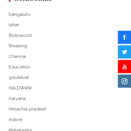
bangaluru
bihar
Bollywood
Breaking
Chennai
Education
goldsilver
HALDWANI
haryana
himachal pradesh
indore
Maharastra