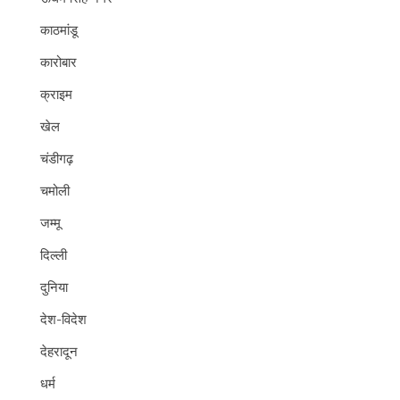
काठमांडू
कारोबार
क्राइम
खेल
चंडीगढ़
चमोली
जम्मू
दिल्ली
दुनिया
देश-विदेश
देहरादून
धर्म