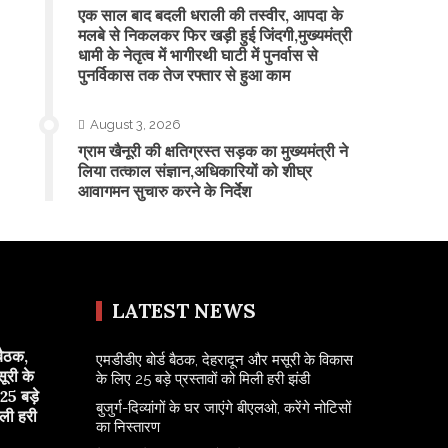
एक साल बाद बदली धराली की तस्वीर, आपदा के
मलबे से निकलकर फिर खड़ी हुई जिंदगी,मुख्यमंत्री
धामी के नेतृत्व में भागीरथी घाटी में पुनर्वास से
पुनर्विकास तक तेज रफ्तार से हुआ काम
August 3, 2026
ग्राम खैनूरी की क्षतिग्रस्त सड़क का मुख्यमंत्री ने
लिया तत्काल संज्ञान,अधिकारियों को शीघ्र
आवागमन सुचारु करने के निर्देश
LATEST NEWS
बैठक,
एमडीडीए बोर्ड बैठक, देहरादून और मसूरी के विकास
ूरी के
के लिए 25 बड़े प्रस्तावों को मिली हरी झंडी
25 बड़े
बुजुर्ग-दिव्यांगों के घर जाएंगे बीएलओ, करेंगे नोटिसों
िली हरी
का निस्तारण