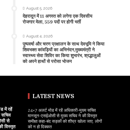
August 5, 2026
​देहरादून में 11 अगस्त को लगेगा एक दिवसीय
रोजगार मेला, 559 पदों पर होगी भर्ती
August 4, 2026
पुष्पवर्षा और चरण प्रक्षालन के साथ देवभूमि ने किया
शिवभक्त कांवड़ियों का अभिनंदन,मुख्यमंत्री ने
स्वास्थ्य सेवा शिविर का किया शुभारंभ, श्रद्धालुओं
को अपने हाथों से परोसा भोजन
LATEST NEWS
में रहें
24×7 अलर्ट मोड में रहें अधिकारी-मुख्य सचिव
य सचिव
मानसून-एसईओसी से मुख्य सचिव ने की विस्तृत
सी से
समीक्षा कहा-बंद सड़कों को शीघ्र खोला जाए, लोगों
की विस्तृत
को न हो दिक्कत