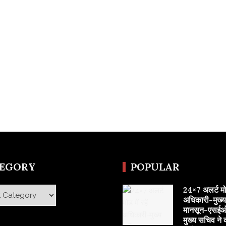
TEGORY
POPULAR
24×7 अलर्ट मोड 
y
अधिकारी-मुख्
मानसून-एसईओ
मुख्य सचिव ने 