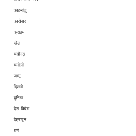
काठमांडू
कारोबार
क्राइम
खेल
चंडीगढ़
चमोली
जम्मू
दिल्ली
दुनिया
देश-विदेश
देहरादून
धर्म