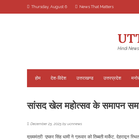
Skip
Thursday, August 6
News That Matters
to
content
UT
Hindi News
होम
देश-विदेश
उत्तराखण्ड
उत्तरप्रदेश
मनो
सांसद खेल महोत्सव के समापन समारोह
December 25, 2025
by
ucnnews
मुख्यमंत्री पुष्कर सिंह धामी ने गुरूवार को तिब्बती मार्केट, देहरादू