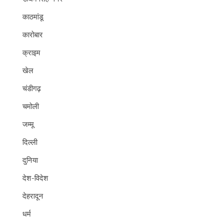
काठमांडू
कारोबार
क्राइम
खेल
चंडीगढ़
चमोली
जम्मू
दिल्ली
दुनिया
देश-विदेश
देहरादून
धर्म