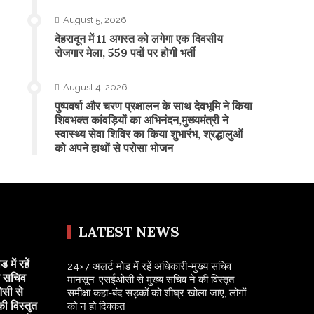
August 5, 2026
​देहरादून में 11 अगस्त को लगेगा एक दिवसीय
रोजगार मेला, 559 पदों पर होगी भर्ती
August 4, 2026
पुष्पवर्षा और चरण प्रक्षालन के साथ देवभूमि ने किया
शिवभक्त कांवड़ियों का अभिनंदन,मुख्यमंत्री ने
स्वास्थ्य सेवा शिविर का किया शुभारंभ, श्रद्धालुओं
को अपने हाथों से परोसा भोजन
LATEST NEWS
में रहें
24×7 अलर्ट मोड में रहें अधिकारी-मुख्य सचिव
य सचिव
मानसून-एसईओसी से मुख्य सचिव ने की विस्तृत
सी से
समीक्षा कहा-बंद सड़कों को शीघ्र खोला जाए, लोगों
की विस्तृत
को न हो दिक्कत