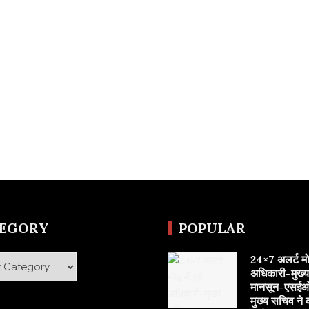
TEGORY
POPULAR
24×7 अलर्ट मोड 
y
अधिकारी-मुख्
मानसून-एसईओ
मुख्य सचिव ने 