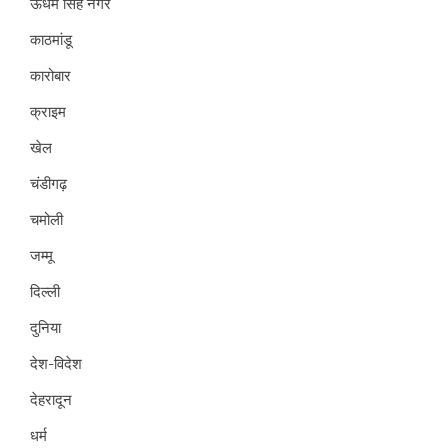
ऊधम सिंह नगर
काठमांडू
कारोबार
क्राइम
खेल
चंडीगढ़
चमोली
जम्मू
दिल्ली
दुनिया
देश-विदेश
देहरादून
धर्म