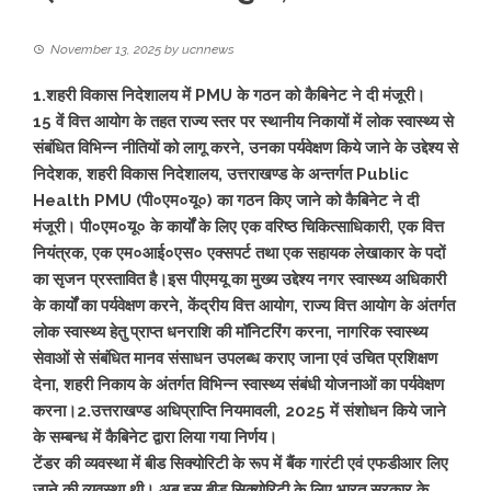
November 13, 2025
by
ucnnews
1.शहरी विकास निदेशालय में PMU के गठन को कैबिनेट ने दी मंजूरी।
15 वें वित्त आयोग के तहत राज्य स्तर पर स्थानीय निकायों में लोक स्वास्थ्य से
संबंधित विभिन्न नीतियों को लागू करने, उनका पर्यवेक्षण किये जाने के उद्देश्य से
निदेशक, शहरी विकास निदेशालय, उत्तराखण्ड के अन्तर्गत Public
Health PMU (पी०एम०यू०) का गठन किए जाने को कैबिनेट ने दी
मंजूरी। पी०एम०यू० के कार्यों के लिए एक वरिष्ठ चिकित्साधिकारी, एक वित्त
नियंत्रक, एक एम०आई०एस० एक्सपर्ट तथा एक सहायक लेखाकार के पदों
का सृजन प्रस्तावित है।
इस पीएमयू का मुख्य उद्देश्य नगर स्वास्थ्य अधिकारी
के कार्यों का पर्यवेक्षण करने, केंद्रीय वित्त आयोग, राज्य वित्त आयोग के अंतर्गत
लोक स्वास्थ्य हेतु प्राप्त धनराशि की मॉनिटरिंग करना, नागरिक स्वास्थ्य
सेवाओं से संबंधित मानव संसाधन उपलब्ध कराए जाना एवं उचित प्रशिक्षण
देना, शहरी निकाय के अंतर्गत विभिन्न स्वास्थ्य संबंधी योजनाओं का पर्यवेक्षण
करना।
2.उत्तराखण्ड अधिप्राप्ति नियमावली, 2025 में संशोधन किये जाने
के सम्बन्ध में कैबिनेट द्वारा लिया गया निर्णय।
टेंडर की व्यवस्था में बीड सिक्योरिटी के रूप में बैंक गारंटी एवं एफडीआर लिए
जाने की व्यवस्था थी। अब इस बीड सिक्योरिटी के लिए भारत सरकार के