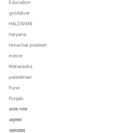
Education
goldsilver
HALDWANI
haryana
himachal pradesh
indore
Maharastra
palestinian
Pune
Punjab
अजब-गजब
अमृतसर
अहमदाबाद