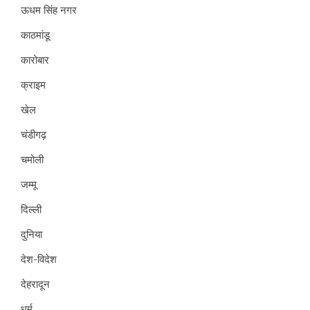
ऊधम सिंह नगर
काठमांडू
कारोबार
क्राइम
खेल
चंडीगढ़
चमोली
जम्मू
दिल्ली
दुनिया
देश-विदेश
देहरादून
धर्म