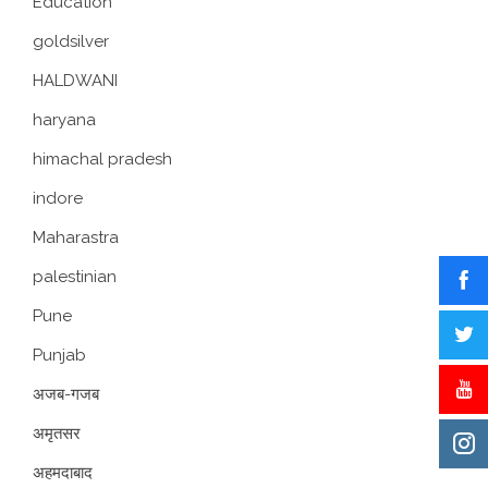
Education
goldsilver
HALDWANI
haryana
himachal pradesh
indore
Maharastra
palestinian
Pune
Punjab
अजब-गजब
अमृतसर
अहमदाबाद