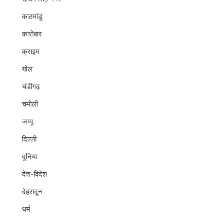
काठमांडू
कारोबार
क्राइम
खेल
चंडीगढ़
चमोली
जम्मू
दिल्ली
दुनिया
देश-विदेश
देहरादून
धर्म