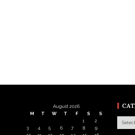
CA
August 2026
M
T
W
T
F
S
S
Categor
1
2
3
4
5
6
7
8
9