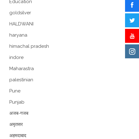
Education
goldsilver
HALDWANI
haryana
himachal pradesh
indore
Maharastra
palestinian
Pune
Punjab
अजब-गजब
अमृतसर
अहमदाबाद