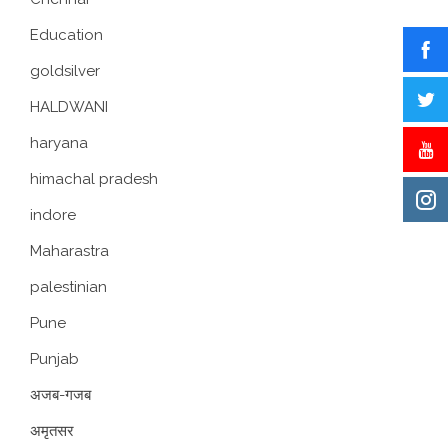
Education
goldsilver
HALDWANI
haryana
himachal pradesh
indore
Maharastra
palestinian
Pune
Punjab
अजब-गजब
अमृतसर