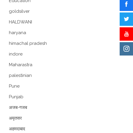
Education
goldsilver
HALDWANI
haryana
himachal pradesh
indore
Maharastra
palestinian
Pune
Punjab
अजब-गजब
अमृतसर
अहमदाबाद