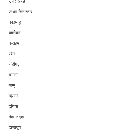
उत्तराखण्ड
ऊधम सिंह नगर
काठमांडू
कारोबार
क्राइम
खेल
चंडीगढ़
चमोली
जम्मू
दिल्ली
दुनिया
देश-विदेश
देहरादून