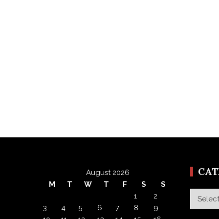
CA
August 2026
M
T
W
T
F
S
S
Categor
1
2
3
4
5
6
7
8
9