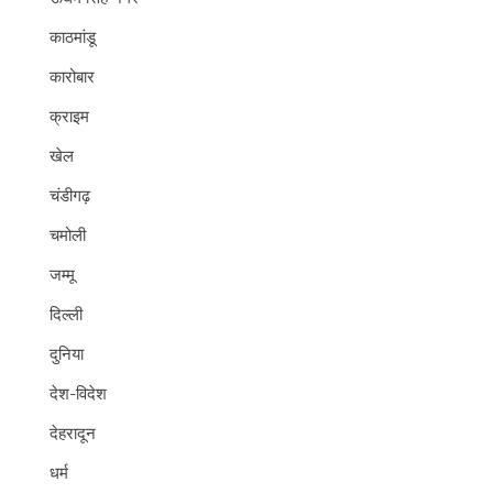
काठमांडू
कारोबार
क्राइम
खेल
चंडीगढ़
चमोली
जम्मू
दिल्ली
दुनिया
देश-विदेश
देहरादून
धर्म