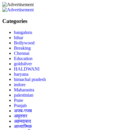
Categories
bangaluru
bihar
Bollywood
Breaking
Chennai
Education
goldsilver
HALDWANI
haryana
himachal pradesh
indore
Maharastra
palestinian
Pune
Punjab
अजब-गजब
अमृतसर
अहमदाबाद
आध्यात्मिक