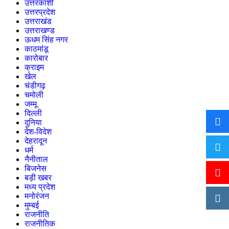
उत्तरकाशी
उत्तरप्रदेश
उत्तराखंड
उत्तराखण्ड
ऊधम सिंह नगर
काठमांडू
कारोबार
क्राइम
खेल
चंडीगढ़
चमोली
जम्मू
दिल्ली
दुनिया
देश-विदेश
देहरादून
धर्म
नैनीताल
बिजनेस
बड़ी खबर
मध्य प्रदेश
मनोरंजन
मुम्बई
राजनीति
राजनीतिक